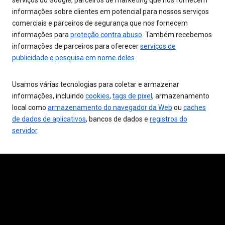
serviços do Google, parceiros de marketing que nos fornecem
informações sobre clientes em potencial para nossos serviços
comerciais e parceiros de segurança que nos fornecem
informações para
proteção contra abuso
. Também recebemos
informações de parceiros para oferecer
serviços de
publicidade e pesquisa em nome deles
.
Usamos várias tecnologias para coletar e armazenar
informações, incluindo
cookies
,
tags de pixel
, armazenamento
local como
armazenamento do navegador da Web
ou
caches
de dados de aplicativos
, bancos de dados e
registros do
servidor
.