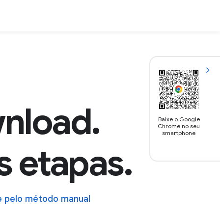
nload.
Baixe o Google
Chrome no seu
smartphone
 etapas.
e pelo método manual