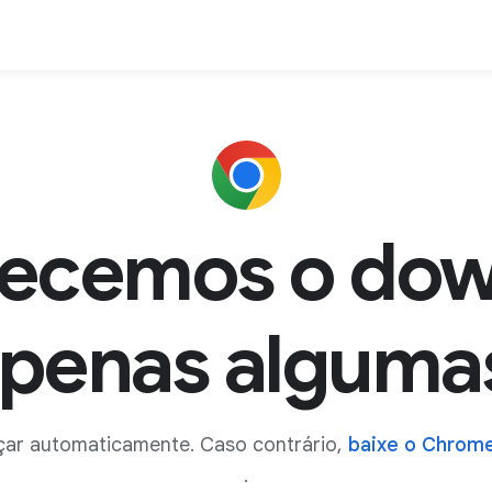
ecemos o dow
apenas algumas
ar automaticamente. Caso contrário,
baixe o Chrom
.