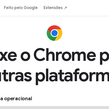
Feito pelo Google
Extensões
ixe o Chrome p
tras platafor
a operacional