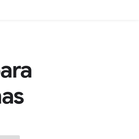
ara
mas