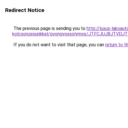
Redirect Notice
The previous page is sending you to
http://luxus-lakoau
kolcsonzesunkkel/gyongyossolymos/JTFCJUJBJTVD
If you do not want to visit that page, you can
return to t