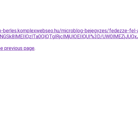
to-berles.komplexwebseo.hu/microblog-bejegyzes/fedezze-fel-
JTNGSk8lMEIlQzlTa0QlQTglRjclMjUlOEIlQUI%3D/UW0lMEZj
he previous page
.