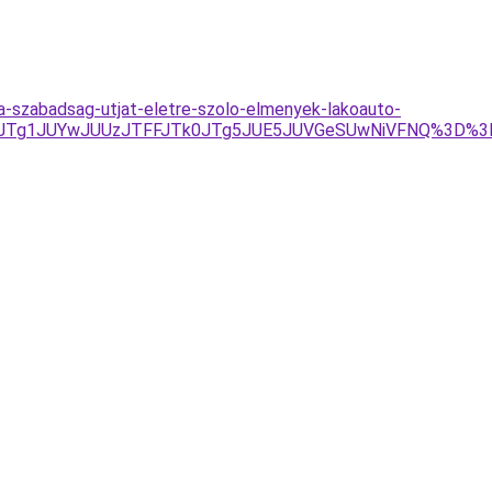
a-szabadsag-utjat-eletre-szolo-elmenyek-lakoauto-
JUQxJTg1JUYwJUUzJTFFJTk0JTg5JUE5JUVGeSUwNiVFNQ%3D%3