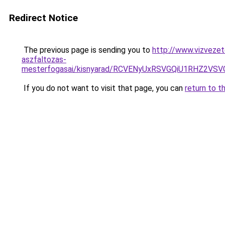
Redirect Notice
The previous page is sending you to
http://www.vizvezet
aszfaltozas-
mesterfogasai/kisnyarad/RCVENyUxRSVGQiU1RHZ2
If you do not want to visit that page, you can
return to t