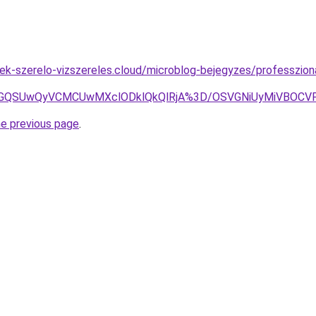
ek-szerelo-vizszereles.cloud/microblog-bejegyzes/professziona
VSVGQSUwQyVCMCUwMXclODklQkQlRjA%3D/OSVGNiUyMiVBOCV
he previous page
.