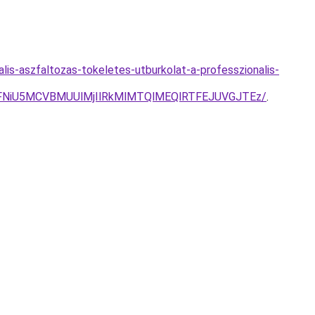
lis-aszfaltozas-tokeletes-utburkolat-a-professzionalis-
FNiU5MCVBMUUlMjIlRkMlMTQlMEQlRTFEJUVGJTEz/
.