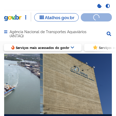
Agência Nacional de Transportes Aquaviários
Abrir menu principal de navegação
(ANTAQ)
Serviços mais acessados do govbr
Serviços e