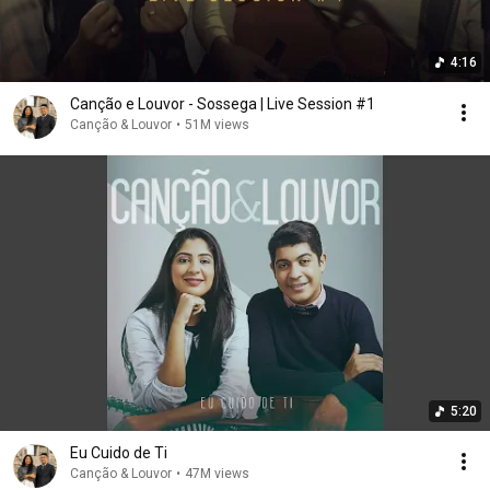
4:16
Canção e Louvor - Sossega | Live Session #1
Canção & Louvor
•
51M views
5:20
Eu Cuido de Ti
Canção & Louvor
•
47M views