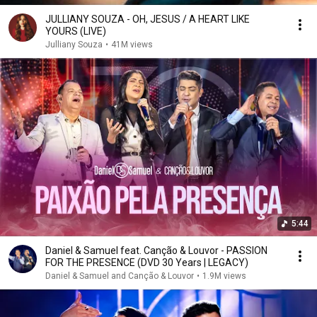
JULLIANY SOUZA - OH, JESUS / A HEART LIKE
YOURS (LIVE)
Julliany Souza
•
41M views
5:44
Daniel & Samuel feat. Canção & Louvor - PASSION
FOR THE PRESENCE (DVD 30 Years | LEGACY)
Daniel & Samuel and Canção & Louvor
•
1.9M views