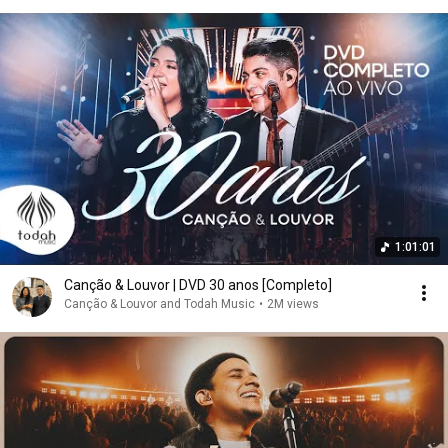
1:01:01
Canção & Louvor | DVD 30 anos [Completo]
Canção & Louvor and Todah Music
•
2M views