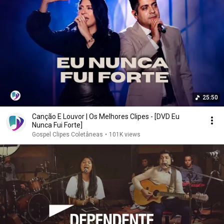
25:50
Canção E Louvor | Os Melhores Clipes - [DVD Eu
Nunca Fui Forte]
Gospel Clipes Coletâneas
•
101K views