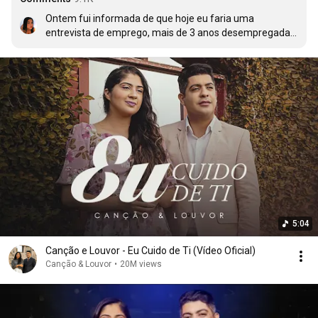
Ontem fui informada de que hoje eu faria uma 
entrevista de emprego, mais de 3 anos desempregada, 
coração tava apertado, ansioso e muito tenso. Acordei 
hoje, peguei meu celular, coloquei umas músicas pra 
ouvir, e tocou essa... tocou a música e me tocou 
também. Me levantei, tomei meu banho e disse a mim 
mesma que Deus faria o melhor, e que fosse feita a 
vontade dEle. Meio dia recebi um e-mail e nele estava 
escrito que eu tinha sido aprovada, li, reli, agradeci, ouvi 
novamente a música e cara... Deus é perfeito em tudo 
que faz, eu achei que eu não seria capaz, 10 meninas 
foram entrevistadas, quem era eu comparada aquelas 
10?... aaah Deus, como és maravilhoso, sabes de tudo, 
tu podes tudo! Confia, aceita, e agradece! Deus vai te 
honrar!
5:04
Canção e Louvor - Eu Cuido de Ti (Vídeo Oficial)
Canção & Louvor
•
20M views