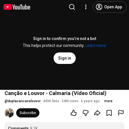
Open App
Sign in to confirm you’re not a bot
This helps protect our community.
Learn more
Sign in
Canção e Louvor - Calmaria (Vídeo Oficial)
@
duplacancaoelouvor
449K likes
54M views
6 years ago
more
Subscribe
Comments
9.1K