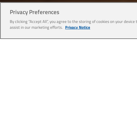
Privacy Preferences
By clicking “Accept All”, you agree to the storing of cookies on your device
assist in our marketing efforts.
Privacy Notice
Visão de Futuro
Nosso propósito é contribuir para a construção de um 
servindo à sociedade por meio da capacidade transfor
engenharia.