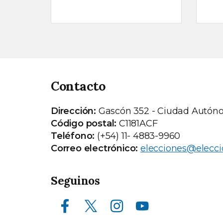
Contacto
Dirección:
Gascón 352 - Ciudad Autón
Código postal:
C1181ACF
Teléfono:
(+54) 11- 4883-9960
Correo electrónico:
elecciones@elecci
Seguinos
Facebook
X (ex Twitter)
Instagram
Youtube