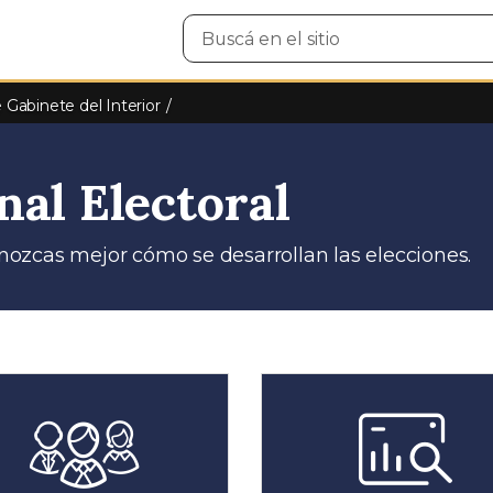
Buscar
en
el
sitio
e Gabinete del Interior
nal Electoral
ozcas mejor cómo se desarrollan las elecciones.