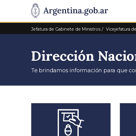
Pasar al contenido principal
Presidencia
de
Jefatura de Gabinete de Ministros
Vicejefatura d
la
Dirección Nacio
Nación
Te brindamos información para que con