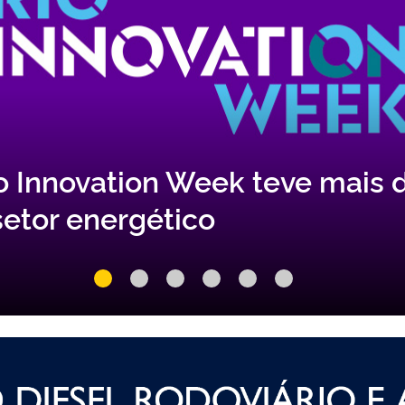
6º Ciclo de Concessão terá 22
 13 blocos