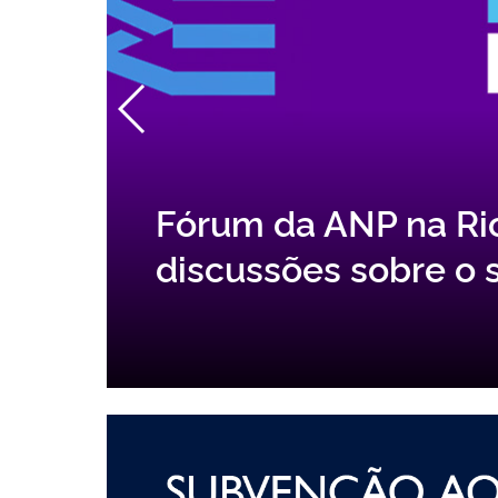
Oferta Permanente: 
m
de Partilha ofertará