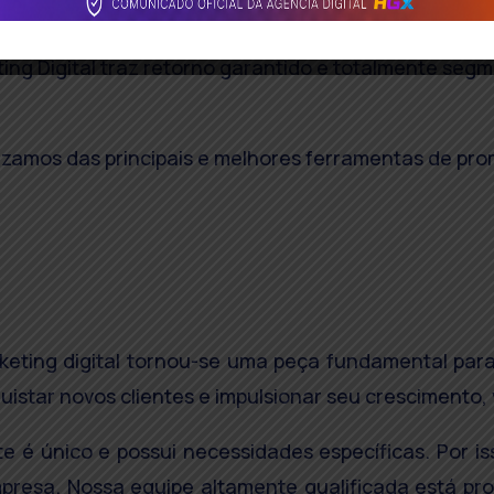
ng Digital traz retorno garantido e totalmente seg
ilizamos das principais e melhores ferramentas de pr
ting digital tornou-se uma peça fundamental para
uistar novos clientes e impulsionar seu crescimento, 
 é único e possui necessidades específicas. Por is
mpresa. Nossa equipe altamente qualificada está pro