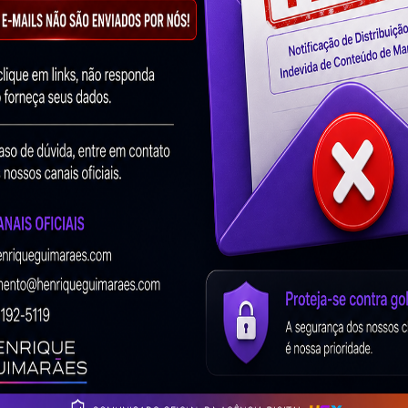
apareça no Google! Divulgamos sua empresa e/ou s
ocessos de Marketing Digital BH que geram geram re
a De Marketing Digital Ideal?
 fundamental! Ter seu site no Google garante visitaç
es de consultas todos os dias realizadas no Goo
ágio Mais Importante Em Qual
 Pessoas Buscam Serviços E 
Que Aparece No Topo Do Goog
imato, Apareça No Google.