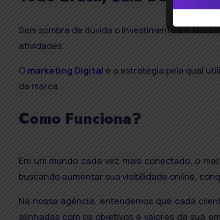
Sem sombra de dúvida o investimento em Marketi
atividades.
O
marketing Digital
é a estratégia pela qual ut
da marca.
Como Funciona?
Em um mundo cada vez mais conectado, o marke
buscando aumentar sua visibilidade online, conq
Na nossa agência, entendemos que cada cliente
alinhadas com os objetivos e valores da sua e