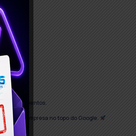
os os segmentos.
s SEO
. Sua empresa no topo do Google.