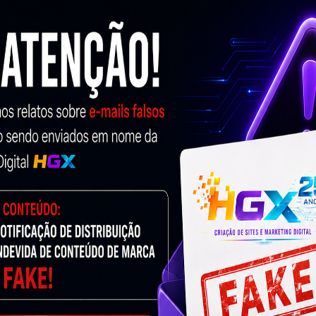
mo Usar No Meu Negócio?
sos de sucesso comprovados.
Trabalhamos com tod
m Marketing Digital inteligente e
Otimização de Site
 para você!