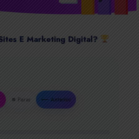
ites E Marketing Digital?
.
⏹ Parar
⟵ Anterior