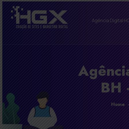
Agência Digital H
Agênci
BH 
Home
-