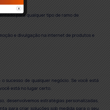
mentado para qualquer tipo de ramo de
omoção e divulgação na internet de produtos e
 o sucesso de qualquer negócio. Se você está
você está no lugar certo.
so, desenvolvemos estratégias personalizadas,
nta para criar soluções sob medida para o seu