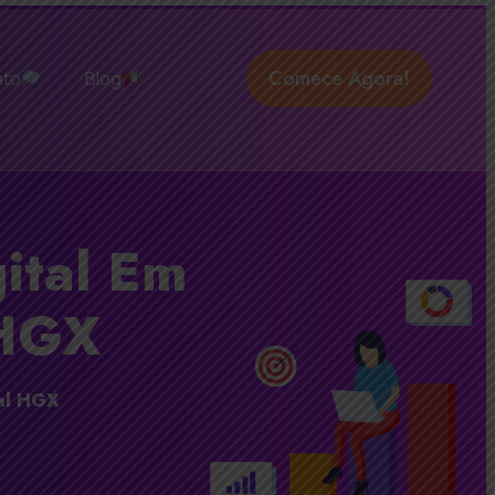
Comece Agora!
ato
Blog
ital Em
 HGX
tal HGX