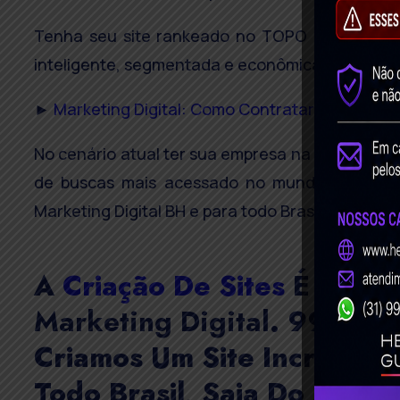
Tenha seu site rankeado no TOPO do Google, 
inteligente, segmentada e econômica com os pr
►
Marketing Digital: Como Contratar Uma Agênci
No cenário atual ter sua empresa na internet é
de buscas mais acessado no mundo, são bilhõ
Marketing Digital BH e para todo Brasil.
A
Criação De Sites
É O Est
Marketing Digital
. 99% Das
Criamos Um Site Incrível 
Todo Brasil, Saia Do Anon