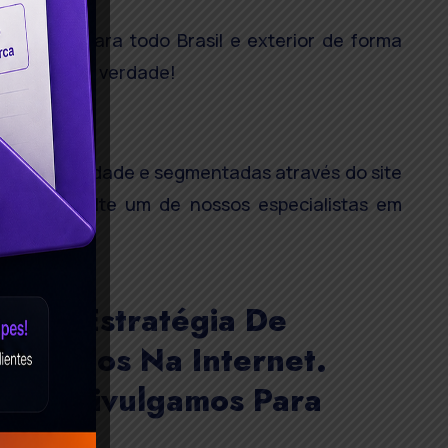
erviços para todo Brasil e exterior de forma
sultados de verdade!
ões de qualidade e segmentadas através do site
gle. Consulte um de nossos especialistas em
quer Estratégia De
Produtos Na Internet.
le E Divulgamos Para