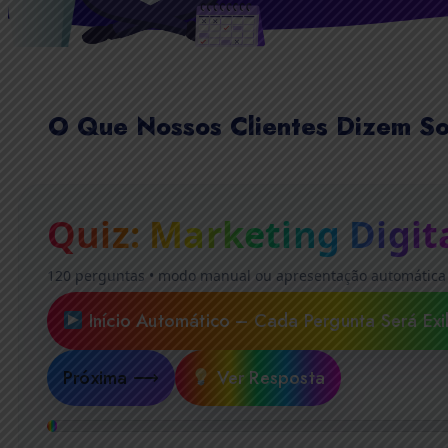
O Que Nossos Clientes Dizem So
Quiz: Marketing Digit
120 perguntas • modo manual ou apresentação automática
Início Automático – Cada Pergunta Será Exi
Próxima ⟶
Ver Resposta