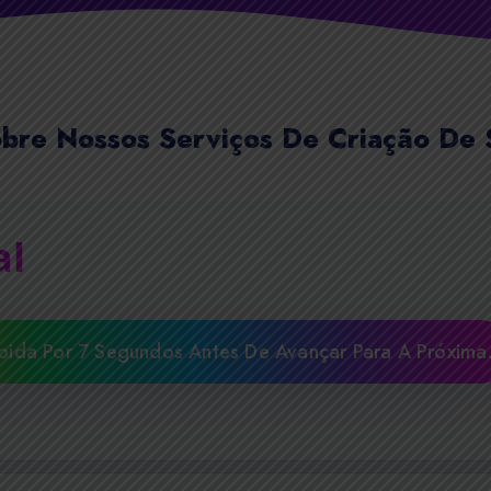
bre Nossos Serviços De Criação De S
al
bida Por 7 Segundos Antes De Avançar Para A Próxima