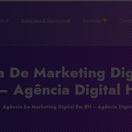
GX
Soluções & Serviços
Portfólio
Cont
a De Marketing Dig
– Agência Digital
Agência De Marketing Digital Em BH – Agência Digi