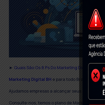
►
Quais São Os 8 Ps Do Marketing Digital E Co
Marketing Digital BH
e para todo Brasil com ca
Ajudamos empresas a alcançar seus objetivos co
Consulte-nos, temos o plano de Marketing ideal