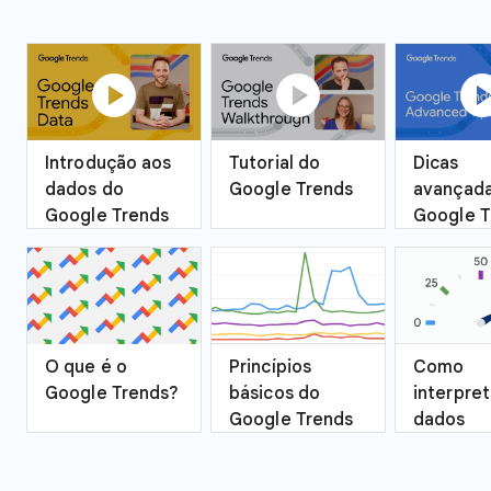
play_circle
play_circle
play_ci
Introdução aos
Tutorial do
Dicas
dados do
Google Trends
avançada
Google Trends
Google T
O que é o
Princípios
Como
Google Trends?
básicos do
interpret
Google Trends
dados