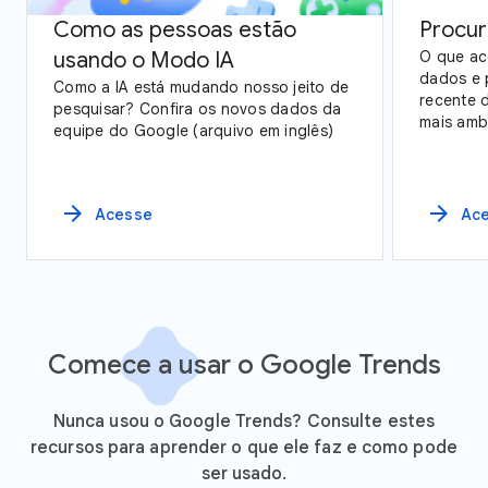
Como as pessoas estão
Procur
usando o Modo IA
O que ac
dados e 
Como a IA está mudando nosso jeito de
recente 
pesquisar? Confira os novos dados da
mais amb
equipe do Google (arquivo em inglês)
dos dado
observaç
Unidos.
arrow_forward
arrow_forward
Acesse
Ac
Comece a usar o Google Trends
Nunca usou o Google Trends? Consulte estes
recursos para aprender o que ele faz e como pode
ser usado.