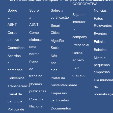
CORPORATIVA
Sobre
Sobre
Sobre a
Notícias
Seja um
a
a
certificação
Fatos
instrutor
ABNT
ABNT
Smart
Relevantes
In
Corpo
Como
Cities
Eventos
company
diretivo
elaborar
Algodão
Editais
Presencial
uma
Conselhos
Social
Boletins
Online
norma
Acordos
Nós
Micro e
ao vivo
Plano
e
por
pequenas
EaD
de
parcerias
elas
empresas
gravado
trabalho
Convênios
Portal da
Dia mundial
Normas
Sustentabilidade
Transparência
da
publicadas
Empresas
Canal de
normalizaç
Consulta
certificadas
denúncia
Nacional
Documentos
Política de