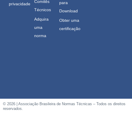
Comitês
para
privacidade
Técnicos
Download
Adquira
Obter uma
uma
certificação
norma
© 2026 | Associação Brasileira de Normas Técnicas – Todos os direitos
reservados.