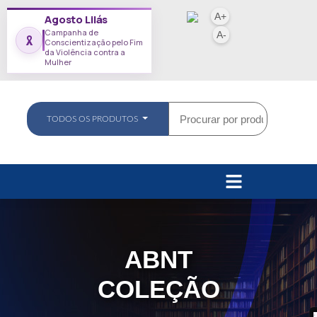
A+
Agosto Lilás
Campanha de
A-
Conscientização pelo Fim
da Violência contra a
Mulher
TODOS OS PRODUTOS
ABNT
COLEÇÃO