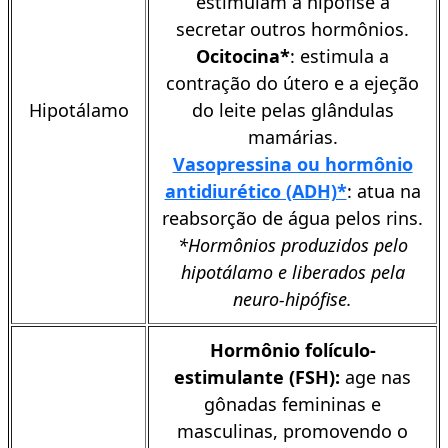
estimulam a hipófise a
secretar outros hormônios.
Ocitocina*
: estimula a
contração do útero e a ejeção
Hipotálamo
do leite pelas glândulas
mamárias.
Vasopressina ou hormônio
antidiurético (ADH)*
: atua na
reabsorção de água pelos rins.
*Hormônios produzidos pelo
hipotálamo e liberados pela
neuro-hipófise.
Hormônio folículo-
estimulante (FSH):
age nas
gônadas femininas e
masculinas, promovendo o