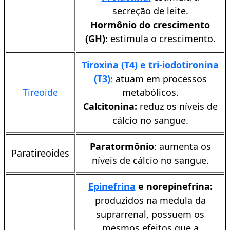
secreção de leite.
Hormônio do crescimento
(GH):
estimula o crescimento.
Tiroxina (T4) e t
ri-iodotironina
(T3):
atuam em processos
Tireoide
metabólicos.
Calcitonina:
reduz os níveis de
cálcio no sangue.
Paratormônio
: aumenta os
Paratireoides
níveis de cálcio no sangue.
Epinefrina
e norepinefrina:
produzidos na medula da
suprarrenal, possuem os
mesmos efeitos que a