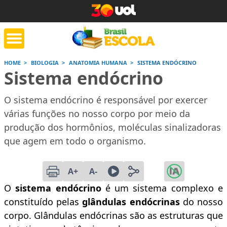
HOME
BIOLOGIA
ANATOMIA HUMANA
SISTEMA ENDÓCRINO
Sistema endócrino
tente de tarefa
Jornada do Enem
Corrige
de casa
O sistema endócrino é responsável por exercer
várias funções no nosso corpo por meio da
Saiba mais
Saiba mais
Saiba
produção dos hormônios, moléculas sinalizadoras
que agem em todo o organismo.
A+
A-
O
sistema endócrino
é um sistema complexo e
constituído pelas
glândulas endócrinas
do nosso
corpo. Glândulas endócrinas são as estruturas que