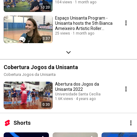
104 views
1 month ago
10:20
Espaço Unisanta Program -
Unisanta hosts the 5th Bianca
Ameixeiro Artistic Roller
Skating Cup
25 views
1 month ago
3:37
Cobertura Jogos da Unisanta
Cobertura Jogos da Unisanta
Abertura dos Jogos da
Unisanta 2022
Universidade Santa Cecília
1.6K views
4 years ago
0:30
Shorts