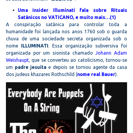
Uma insider Illuminati fala sobre Rituais
Satânicos no VATICANO, e muito mais…(1)
A conspiração satânica para controlar toda a
humanidade foi lançada nos anos 1760 sob o guarda
chuva de uma sociedade secreta organizada sob o
nome
ILLUMINATI
. Essa organização subversiva foi
organizada por um sionista chamado
Johann Adam
Weishaupt
, que se converteu ao catolicismo, tornou-se
um
padre jesuíta
e depois se tornou agente da casa
dos judeus khazares Rothschild (
nome real Bauer
).