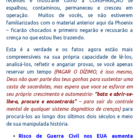
recentes e mostrarei como a CONSPIRAÇÃO se
espalhou, contaminou, permaneceu e cresceu em
operação. Muitos de vocês, se não estiverem
familiarizados com o material anterior aqui da Phoenix
– ficarão chocados e primeiro negarão e recusarão a
crença no que estou lhes trazendo.
Esta é a verdade e os fatos agora estão mais
compreensíveis na sua própria capacidade de lê-los,
analisá-los, refletir e angariar provas, se você apenas
reservar um tempo
{PAGAR O DÍZIMO, é isso mesmo,
Deus não quer parte dos teus ganhos para sustentar uma
casta de sacerdotes, mas espera que voce se esforce em
seu próprio crescimento e automestria-
“bata e abrir-se-
lhe-a, procure e encontrarás”
– para sair do controle
mental de qualquer sistema dogmático de crenças}
para
procurá-los ao longo dos últimos dois séculos e meio
de sua manipulada história.
Risco de Guerra Civil nos EUA aumenta