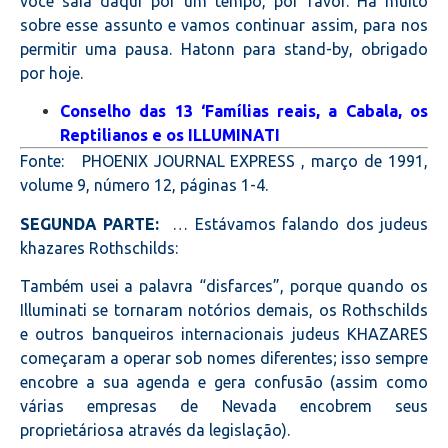
você saia daqui por um tempo, por favor. Há muito
sobre esse assunto e vamos continuar assim, para nos
permitir uma pausa. Hatonn para stand-by, obrigado
por hoje.
Conselho das 13 ‘Famílias reais, a Cabala, os
Reptilianos e os ILLUMINATI
Fonte: PHOENIX JOURNAL EXPRESS , março de 1991,
volume 9, número 12, páginas 1-4.
SEGUNDA PARTE:
… Estávamos falando dos judeus
khazares Rothschilds:
Também usei a palavra “disfarces”, porque quando os
Illuminati se tornaram notórios demais, os Rothschilds
e outros banqueiros internacionais judeus KHAZARES
começaram a operar sob nomes diferentes; isso sempre
encobre a sua agenda e gera confusão (assim como
várias empresas de Nevada encobrem seus
proprietáriosa através da legislação).