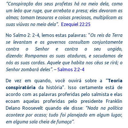
“Conspiração dos seus profetas há no meio dela, como
um leão que ruge, que arrebata a presa; eles devoram as
almas; tomam tesouros e coisas preciosas, multiplicam as
suas viúvas no meio dela”.
Ezequiel 22:25
No Salmo 2: 2-4, lemos estas palavras: “
Os reis da Terra
se levantam e os governos consultam conjuntamente
contra o Senhor e contra o seu ungido,
dizendo: Rompamos as suas ataduras, e sacudamos de
nós as suas cordas. Aquele que habita nos céus se rirá; o
Senhor zombará deles”
. –
Salmos 2:2-4
De vez em quando, você ouvirá sobre a “
Teoria
conspiratória
da história”. Isso certamente está de
acordo com as palavras proferidas pelo salmista e elas
ecoam aquelas proferidas pelo presidente Franklin
Delano Roosevelt quando ele disse:
“Nada na política
acontece por acaso; tudo foi planejado em algum lugar,
em alguma sala cheia de fumaça”
.