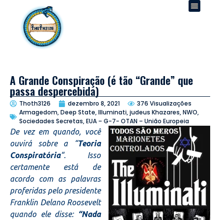
A Grande Conspiração (é tão “Grande” que
passa despercebida)
Thoth3126
dezembro 8, 2021
376 Visualizações
Armagedom, Deep State, Illuminati, judeus Khazares, NWO,
Sociedades Secretas
,
EUA – G-7- OTAN – União Europeia
De vez em quando, você
ouvirá sobre a “
Teoria
Conspiratória
“. Isso
certamente está de
acordo com as palavras
proferidas pelo presidente
Franklin Delano Roosevelt
quando ele disse:
“Nada