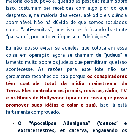
maioria do seu povo e, quando as pessoas falam sobre
isso, costumam ser recebidas com algo pior do que
desprezo, e, na maioria das vezes, até ódio e violência
abominável. Não há dúvida de que somos rotulados
como “anti-semitas”, mas isso está ficando bastante
“passado”, portanto verifique suas “definições”.
Eu não posso evitar se aqueles que colocaram essa
coisa em operação agora se chamam de “judeus” e
lamento muito sobre os judeus que permitiram que isso
acontecesse. As razões para este lote não ser
geralmente reconhecido são porque
os conspiradores
têm controle total da mídia mainstream da
Terra. Eles controlam os jornais, revistas, rádio, TV
e os filmes de Hollywood (qualquer coisa que possa
promover suas idéias e calar a sua).
Isso já está
fartamente comprovado.
O “Apocalipse Alienígena” (‘deuses’ e
extraterrestres, et caterva, enganando os