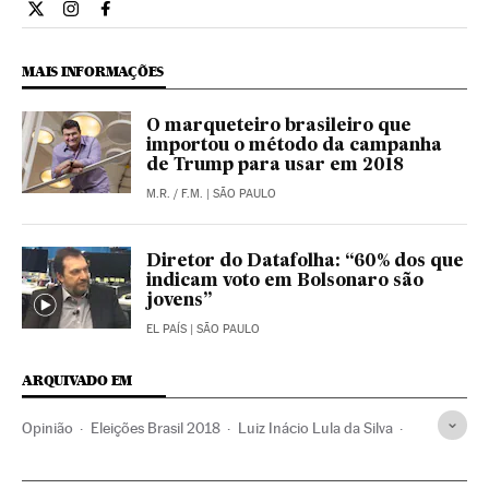
Opiniao El País Brasil en Twitter
Opiniao El País Brasil en Instagram
Opiniao El País Brasil en Facebook
MAIS INFORMAÇÕES
O marqueteiro brasileiro que
importou o método da campanha
de Trump para usar em 2018
M.R.
/
F.M.
| SÃO PAULO
Diretor do Datafolha: “60% dos que
indicam voto em Bolsonaro são
jovens”
EL PAÍS
| SÃO PAULO
ARQUIVADO EM
Opinião
Eleições Brasil 2018
Luiz Inácio Lula da Silva
Jair Bolsonaro
João Doria Júnior
Marina Silva