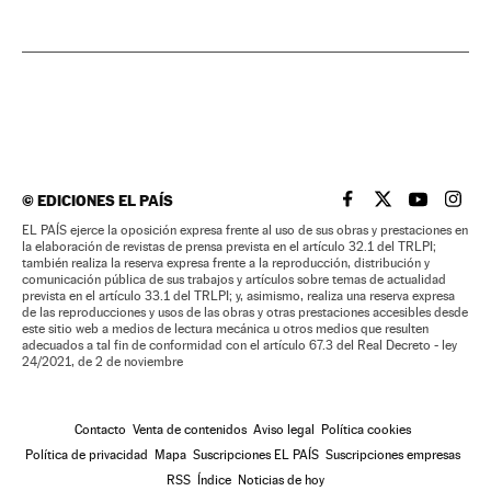
©
EDICIONES EL PAÍS
EL PAÍS BRASIL EN
EL PAÍS BRASI
EL PAÍS B
EL PA
EL PAÍS ejerce la oposición expresa frente al uso de sus obras y prestaciones en
la elaboración de revistas de prensa prevista en el artículo 32.1 del TRLPI;
también realiza la reserva expresa frente a la reproducción, distribución y
comunicación pública de sus trabajos y artículos sobre temas de actualidad
prevista en el artículo 33.1 del TRLPI; y, asimismo, realiza una reserva expresa
de las reproducciones y usos de las obras y otras prestaciones accesibles desde
este sitio web a medios de lectura mecánica u otros medios que resulten
adecuados a tal fin de conformidad con el artículo 67.3 del Real Decreto - ley
24/2021, de 2 de noviembre
Contacto
Venta de contenidos
Aviso legal
Política cookies
Política de privacidad
Mapa
Suscripciones EL PAÍS
Suscripciones empresas
RSS
Índice
Noticias de hoy