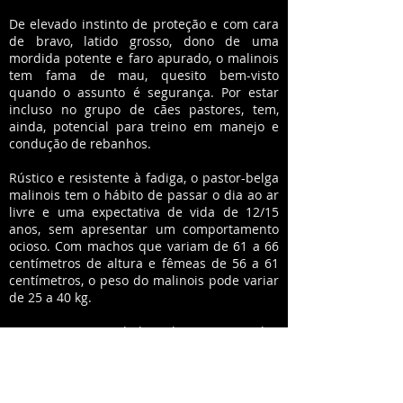
De elevado instinto de proteção e com cara
de bravo, latido grosso, dono de uma
mordida potente e faro apurado, o malinois
tem fama de mau, quesito bem-visto
quando o assunto é segurança. Por estar
incluso no grupo de cães pastores, tem,
ainda, potencial para treino em manejo e
condução de rebanhos.
Rústico e resistente à fadiga, o pastor-belga
malinois tem o hábito de passar o dia ao ar
livre e uma expectativa de vida de 12/15
anos, sem apresentar um comportamento
ocioso. Com machos que variam de 61 a 66
centímetros de altura e fêmeas de 56 a 61
centímetros, o peso do malinois pode variar
de 25 a 40 kg.
As quatro variedades de Pastor Belga
(malinois, tervuren, groenendael e
laekenois) se diferenciam pela pelagem. N0
caso, o malinois, o representante mais velho,
tem pelos curtos, principalmente na cabeça,