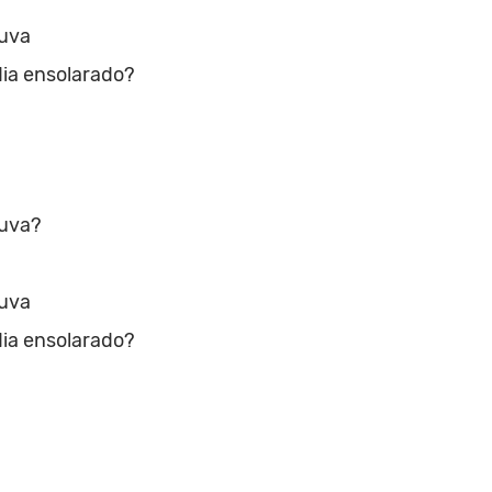
huva
ia ensolarado?
huva?
huva
ia ensolarado?