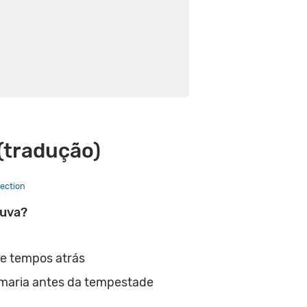
(tradução)
ection
huva?
e tempos atrás
maria antes da tempestade