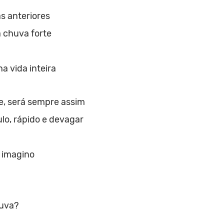
s anteriores
 a chuva forte
a vida inteira
e, será sempre assim
ulo, rápido e devagar
 imagino
huva?