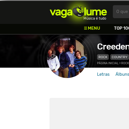
Vagalume
O que 
Música é tudo
MENU
TOP 10
Creeden
ROCK
COUNTRY
PÁGINA INICIAL
>
ROCK
Letras
Álbun