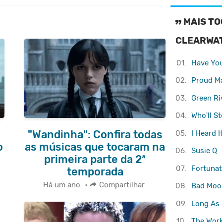
MAIS TO
CLEARWAT
01.
Have You
02.
Proud M
03.
Green Ri
04.
Who'll S
"Wandinha": Confira todas
05.
I Heard 
o
as músicas que tocaram na
06.
Susie Q
primeira parte da 2ª
07.
Fortunat
temporada
Há um ano
•
Compartilhar
08.
Bad Moo
09.
Long As 
10.
The Wor