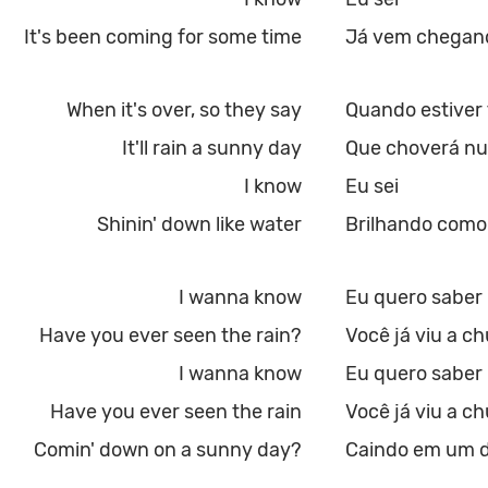
It's been coming for some time
Já vem chegan
When it's over, so they say
Quando estiver 
It'll rain a sunny day
Que choverá nu
I know
Eu sei
Shinin' down like water
Brilhando como
I wanna know
Eu quero saber
Have you ever seen the rain?
Você já viu a c
I wanna know
Eu quero saber
Have you ever seen the rain
Você já viu a c
Comin' down on a sunny day?
Caindo em um d