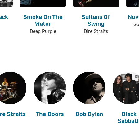
ack
Smoke On The
Sultans Of
Nov
Water
Swing
Gu
Deep Purple
Dire Straits
re Straits
The Doors
Bob Dylan
Black
Sabbat