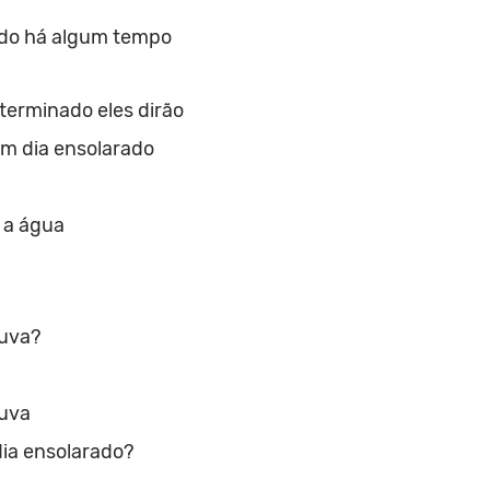
do há algum tempo
terminado eles dirão
m dia ensolarado
 a água
huva?
huva
ia ensolarado?