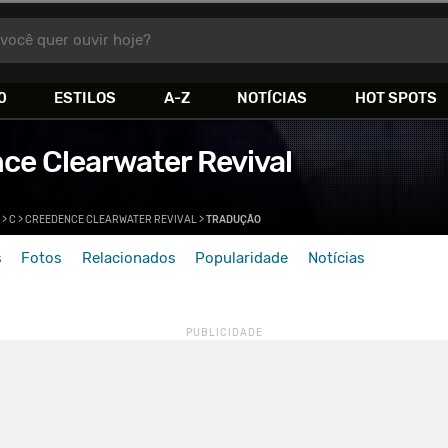
você quer ouvir hoje?
0
ESTILOS
A-Z
NOTÍCIAS
HOT SPOTS
ce Clearwater Revival
>
C
>
CREEDENCE CLEARWATER REVIVAL
>
TRADUÇÃO
s
Fotos
Relacionados
Popularidade
Notícias