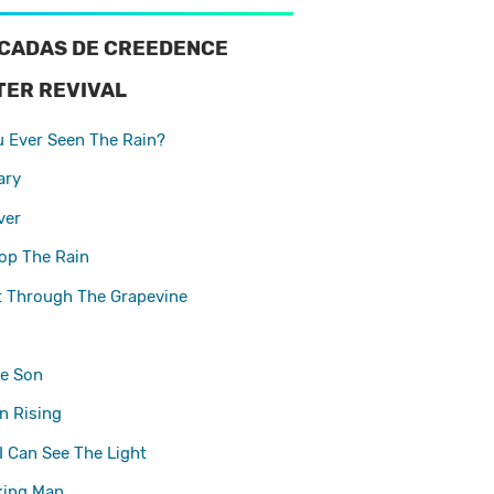
CADAS DE CREEDENCE
ER REVIVAL
 Ever Seen The Rain?
ary
ver
top The Rain
It Through The Grapevine
e Son
n Rising
I Can See The Light
king Man