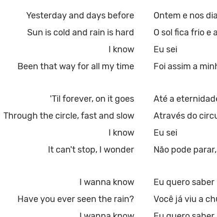
Yesterday and days before
Ontem e nos dia
Sun is cold and rain is hard
O sol fica frio e
I know
Eu sei
Been that way for all my time
Foi assim a minh
'Til forever, on it goes
Até a eternidad
Through the circle, fast and slow
Através do circ
I know
Eu sei
It can't stop, I wonder
Não pode parar,
I wanna know
Eu quero saber
Have you ever seen the rain?
Você já viu a c
I wanna know
Eu quero saber