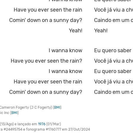
Have you ever seen the rain
Você já viu a c
Comin' down on a sunny day?
Caindo em um d
Yeah!
Yeah!
I wanna know
Eu quero saber
Have you ever seen the rain?
Você já viu a c
I wanna know
Eu quero saber
Have you ever seen the rain
Você já viu a c
Comin' down on a sunny day?
Caindo em um d
ameron Fogerty (J C Fogerty) (
BMI
)
c Inc (
BMI
)
(13/Ago) e lançado em
1976
(01/Mar)
bra #24495754 e fonograma #1760777 em 27/Out/2024