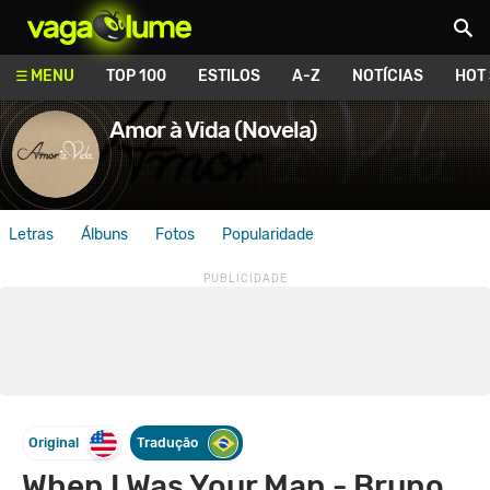
Vagalume
MENU
TOP 100
ESTILOS
A-Z
NOTÍCIAS
HOT
Amor à Vida (Novela)
Letras
Álbuns
Fotos
Popularidade
Original
Tradução
When I Was Your Man - Bruno