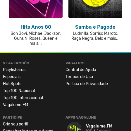
Hits Anos 80
Samba e Pagode
Bon Jovi, Michael Jackson,
Ludmilla, Sorriso Maroto,
Guns N' Roses, Queen e
Raça Negra, Belo e mais...
mais...
VEJA TAMBÉM
VAGALUME
Playlisteiros
Central de Ajuda
Especiais
Termos de Uso
Hot Spots
Política de Privacidade
Top 100 Nacional
Top 100 Internacional
Vagalume.FM
PARTICIPE
APPS VAGALUME
Crie seu perfil
Vagalume.FM