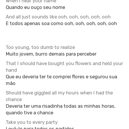
When I hear your name
Quando eu ouço seu nome
And all just sounds like ooh, ooh, ooh, ooh, ooh
E todos apenas soa como ooh, ooh, ooh, ooh, ooh
Too young, too dumb to realize
Muito jovem, burro demais para perceber
That I should have bought you flowers and held your
hand
Que eu deveria ter te comprei flores e segurou sua
mão
Should have giggled all my hours when I had the
chance
Deveria ter uma risadinha todas as minhas horas,
quando tive a chance
Take you to every party
Levá-lo para todos os partidos