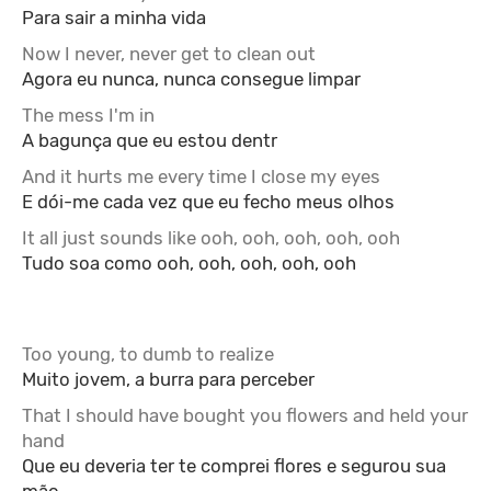
Para sair a minha vida
Now I never, never get to clean out
Agora eu nunca, nunca consegue limpar
The mess I'm in
A bagunça que eu estou dentr
And it hurts me every time I close my eyes
E dói-me cada vez que eu fecho meus olhos
It all just sounds like ooh, ooh, ooh, ooh, ooh
Tudo soa como ooh, ooh, ooh, ooh, ooh
Too young, to dumb to realize
Muito jovem, a burra para perceber
That I should have bought you flowers and held your
hand
Que eu deveria ter te comprei flores e segurou sua