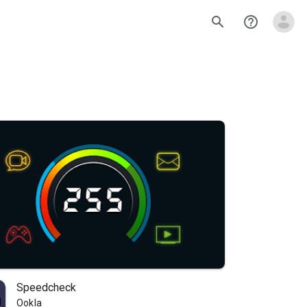
search
help_outline
Speedcheck
Ookla