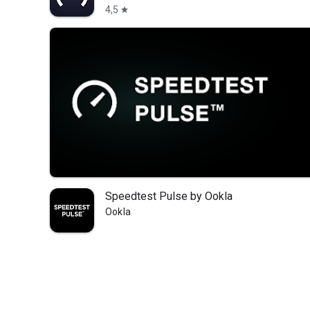
4,5
star
Speedtest Pulse by Ookla
Ookla