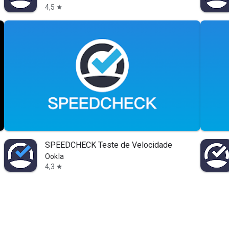
4,5
star
SPEEDCHECK Teste de Velocidade
Ookla
4,3
star