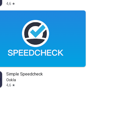
4,6
star
Simple Speedcheck
Ookla
4,6
star