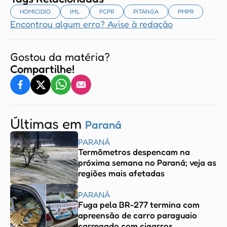
HOMICIDIO
IML
PCPR
PITANGA
PMPR
Encontrou algum erro? Avise à redação
Gostou da matéria?
Compartilhe!
Últimas em
Paraná
PARANÁ
Termômetros despencam na
próxima semana no Paraná; veja as
regiões mais afetadas
PARANÁ
Fuga pela BR-277 termina com
apreensão de carro paraguaio
carregado com cigarros